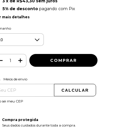
3
x de
R$43,30
sem juros
5% de desconto
pagando com Pix
r mais detalhes
manho
ALTERAR CEP
regas para o CEP:
Meios de envio
CALCULAR
o sei meu CEP
Compra protegida
Seus dados cuidados durante toda a compra.