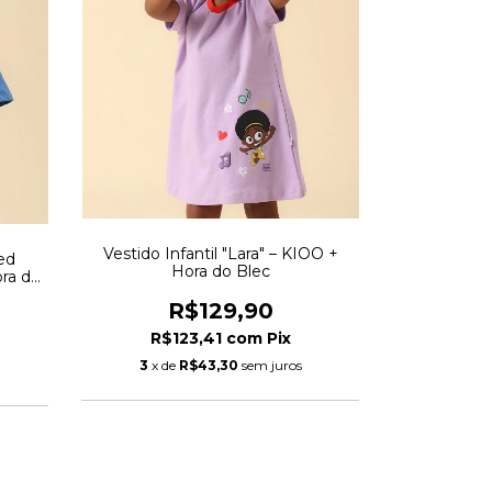
Vestido Infantil "Lara" – KIOO +
ed
Hora do Blec
ra do
R$129,90
R$123,41
com
Pix
3
x de
R$43,30
sem juros