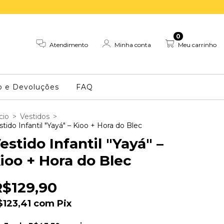
0
Atendimento
Minha conta
Meu carrinho
o e Devoluções
FAQ
cio
>
Vestidos
>
stido Infantil "Yayá" – Kioo + Hora do Blec
estido Infantil "Yayá" –
ioo + Hora do Blec
R$129,90
$123,41
com
Pix