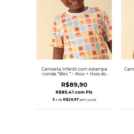
Camiseta Infantil com estampa
Cami
corrida "Blec " – Kioo + Hora do
Blec
R$89,90
R$85,41
com
Pix
3
x de
R$29,97
sem juros