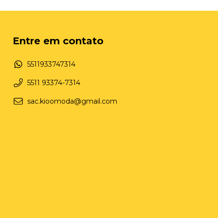
Entre em contato
5511933747314
5511 93374-7314
sac.kioomoda@gmail.com