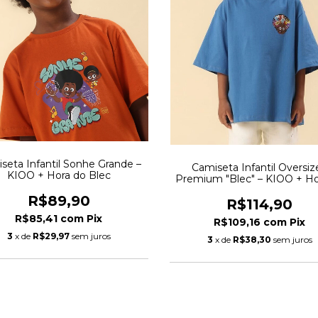
seta Infantil Sonhe Grande –
Camiseta Infantil Oversiz
KIOO + Hora do Blec
Premium "Blec" – KIOO + Ho
Blec
R$89,90
R$114,90
R$85,41
com
Pix
R$109,16
com
Pix
3
x de
R$29,97
sem juros
3
x de
R$38,30
sem juros