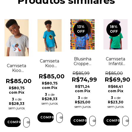
Produtos similares
13
%
18
%
OFF
OFF
Blusinha
Camiseta
Camiseta
Cropped
Infantil
Camiseta
Kioo
"Panos &
Camarões
Kioo
Moda –
Panos" -
1990
R$85,99
R$85,00
Moda –
Menino
R$85,00
Kioo
Retrô -
R$74,99
R$69,90
Bolha de
Príncipe
R$85,00
Kioo 100%
R$80,75
Sabão
(Infantil,
R$71,24
R$66,41
Algodão
com
Pix
R$80,75
(Infantil,
100%
com
Pix
com
Pix
com
Pix
100%
algodão,
3
x de
3
x de
3
x de
algodão,
azul)
R$28,33
3
x de
R$25,00
R$23,30
cor cinza)
sem juros
R$28,33
sem juros
sem juros
sem juros
COMPRAR
COMPRAR
COMPRAR
COMPRAR