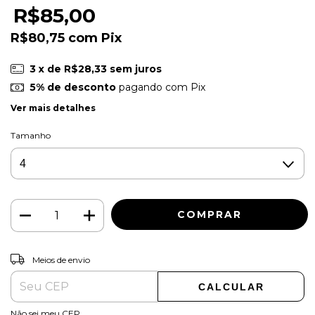
R$85,00
R$80,75
com
Pix
3
x de
R$28,33
sem juros
5% de desconto
pagando com Pix
Ver mais detalhes
Tamanho
ALTERAR CEP
Entregas para o CEP:
Meios de envio
CALCULAR
Não sei meu CEP