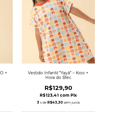
OO +
Vestido Infantil "Yayá" – Kioo +
Hora do Blec
R$129,90
R$123,41
com
Pix
3
x de
R$43,30
sem juros