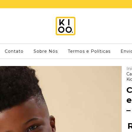
Contato
Sobre Nós
Termos e Políticas
Envi
Iní
Ca
Ki
C
e
–