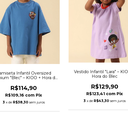
Vestido Infantil "Lara" – KI
amiseta Infantil Oversized
Hora do Blec
ium "Blec" – KIOO + Hora do
Blec
R$129,90
R$114,90
R$123,41
com
Pix
R$109,16
com
Pix
3
x de
R$43,30
sem juros
3
x de
R$38,30
sem juros