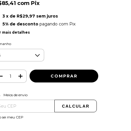
$85,41
com
Pix
3
x de
R$29,97
sem juros
5% de desconto
pagando com Pix
r mais detalhes
manho
ALTERAR CEP
regas para o CEP:
Meios de envio
CALCULAR
o sei meu CEP