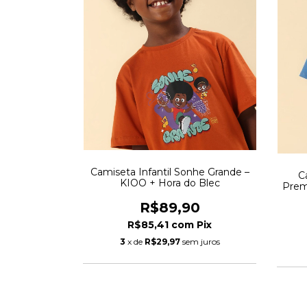
Camiseta Infantil Sonhe Grande –
C
KIOO + Hora do Blec
Prem
R$89,90
R$85,41
com
Pix
3
x de
R$29,97
sem juros