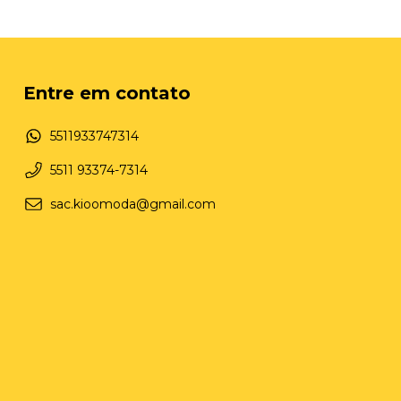
Entre em contato
5511933747314
5511 93374-7314
sac.kioomoda@gmail.com