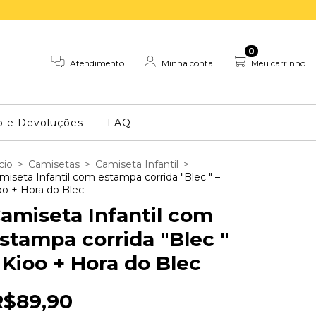
0
Atendimento
Minha conta
Meu carrinho
o e Devoluções
FAQ
cio
>
Camisetas
>
Camiseta Infantil
>
miseta Infantil com estampa corrida "Blec " –
oo + Hora do Blec
amiseta Infantil com
stampa corrida "Blec "
 Kioo + Hora do Blec
R$89,90