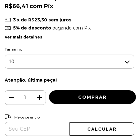
R$66,41
com
Pix
3
x de
R$23,30
sem juros
5% de desconto
pagando com Pix
Ver mais detalhes
Tamanho
Atenção, última peça!
ALTERAR CEP
Entregas para o CEP:
Meios de envio
CALCULAR