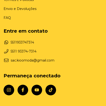
Envio e Devoluções
FAQ
Entre em contato
5511933747314
5511 93374-7314
sac.kioomoda@gmail.com
Permaneça conectado