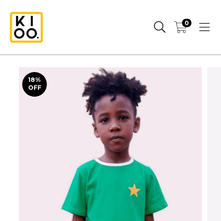
0
18
%
OFF