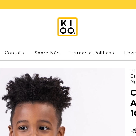
Contato
Sobre Nós
Termos e Políticas
Envi
Iní
Ca
Al
C
A
1
R