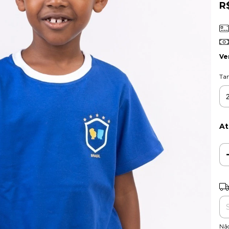
R
Ve
Ta
At
Ent
Nã