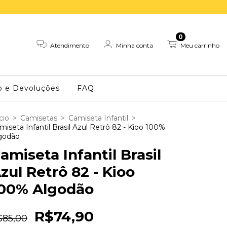
0
Atendimento
Minha conta
Meu carrinho
o e Devoluções
FAQ
cio
>
Camisetas
>
Camiseta Infantil
>
miseta Infantil Brasil Azul Retrô 82 - Kioo 100%
godão
amiseta Infantil Brasil
zul Retrô 82 - Kioo
00% Algodão
R$74,90
$85,00