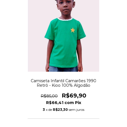
Camiseta Infantil Camarões 1990
Retrô - Kioo 100% Algodão
R$69,90
R$85,00
R$66,41
com
Pix
3
x de
R$23,30
sem juros