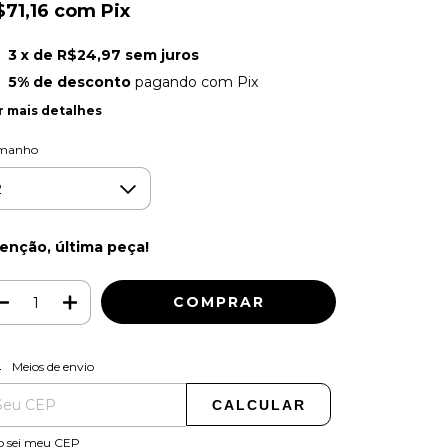
$71,16
com
Pix
3
x de
R$24,97
sem juros
5% de desconto
pagando com Pix
r mais detalhes
manho
enção, última peça!
ALTERAR CEP
regas para o CEP:
Meios de envio
CALCULAR
o sei meu CEP