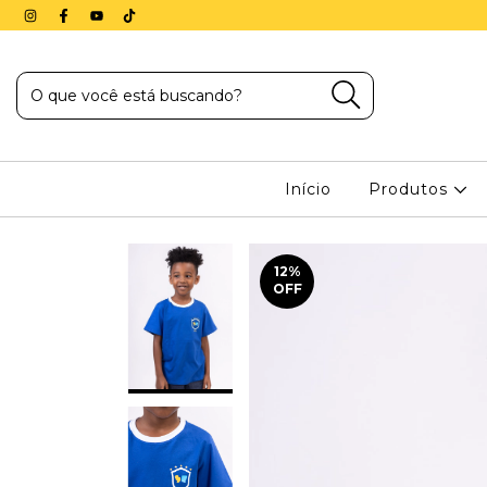
Início
Produtos
12
%
OFF