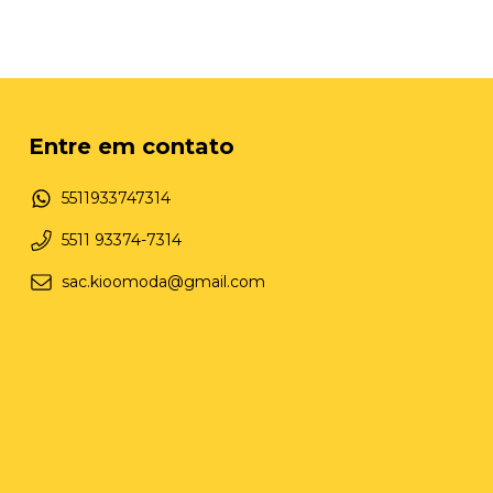
Entre em contato
5511933747314
5511 93374-7314
sac.kioomoda@gmail.com