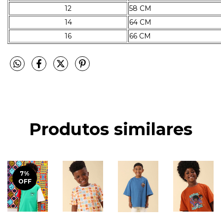
12
58 CM
14
64 CM
16
66 CM
Produtos similares
7
%
OFF