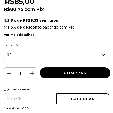
R$85,00
R$80,75
com
Pix
3
x de
R$28,33
sem juros
5% de desconto
pagando com Pix
Ver mais detalhes
Tamanho
ALTERAR CEP
Entregas para o CEP:
Meios de envio
CALCULAR
Não sei meu CEP