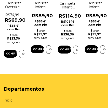
Camiseta
Camiseta
Camiseta
Camiseta
Oversized
Infantil
Infantil
Infantil
Infantil
com
Sonhe
Oversized
Kioo -
estampa
Grande –
R$74,99
R$89,90
R$89,90
Premium
R$114,90
Coleção
corrida
KIOO +
"Blec" –
R$69,90
R$85,41
R$85,41
R$109,16
Panos &
"Blec " –
Hora do
KIOO +
com
Pix
com
Pix
com
Pix
R$66,41
Panos
Kioo +
Blec
Hora do
com
Pix
Verde
Hora do
Blec
3
x de
3
x de
3
x de
Blec
R$29,97
R$29,97
R$38,30
3
x de
sem juros
sem juros
sem juros
R$23,30
sem juros
COMPRAR
COMPRAR
COMPRAR
COMPRAR
Departamentos
Início