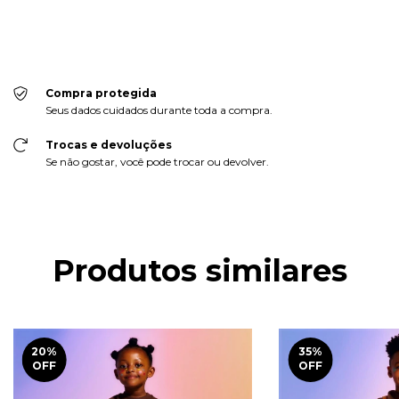
Faça login
e use seus dados de entrega
Não sei meu CEP
Compra protegida
Seus dados cuidados durante toda a compra.
Trocas e devoluções
Se não gostar, você pode trocar ou devolver.
Produtos similares
20
%
35
%
OFF
OFF