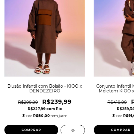
Blusão Infantil com Bolsão - KIOO x
Conjunto Infantil
DENDEZEIRO
Moletom KIOO 
Over
R$239,99
R$299,99
R$419,99
R$227,99
com
Pix
R$259,3
3
x de
R$80,00
sem juros
3
x de
R$91,
COMPRAR
COMPRAR