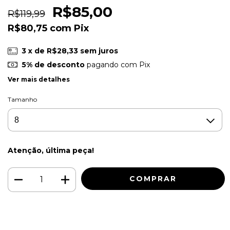
R$85,00
R$119,99
R$80,75
com
Pix
3
x de
R$28,33
sem juros
5% de desconto
pagando com Pix
Ver mais detalhes
Tamanho
Atenção, última peça!
Meios de envio
ALTERAR CEP
Entregas para o CEP:
CALCULAR