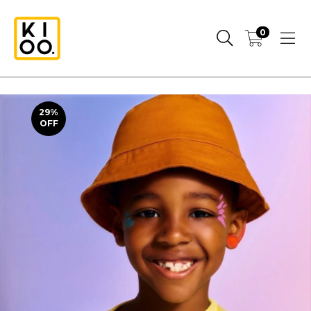
0
29
%
OFF