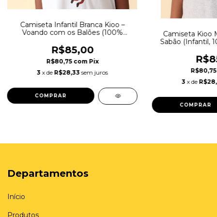
Camiseta Infantil Branca Kioo –
Voando com os Balões (100%
Camiseta Kioo 
Algodão)
Sabão (Infantil, 
R$85,00
cin
R$8
R$80,75
com
Pix
R$80,7
3
x de
R$28,33
sem juros
3
x de
R$28
COMPRAR
COMPRAR
Departamentos
Início
Produtos