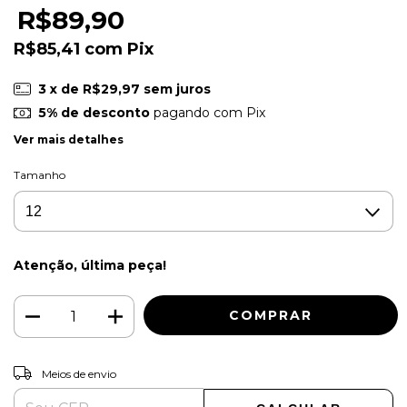
R$89,90
R$85,41
com
Pix
3
x de
R$29,97
sem juros
5% de desconto
pagando com Pix
Ver mais detalhes
Tamanho
Atenção, última peça!
ALTERAR CEP
Entregas para o CEP:
Meios de envio