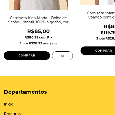
Camiseta Infant
Voando com os
Camiseta Kioo Moda – Bolha de
Algo
Sabão (Infantil, 100% algodão, cor
R$8
cinza)
R$85,00
R$80,7
R$80,75
com
Pix
3
x de
R$28
3
x de
R$28,33
sem juros
COMPRAR
COMPRAR
Departamentos
Início
Produtos