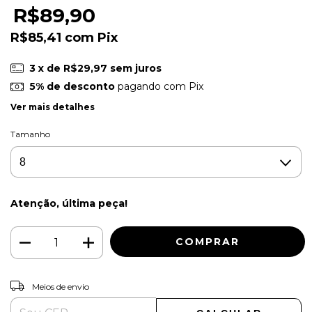
R$89,90
R$85,41
com
Pix
3
x de
R$29,97
sem juros
5% de desconto
pagando com Pix
Ver mais detalhes
Tamanho
Atenção, última peça!
ALTERAR CEP
Entregas para o CEP:
Meios de envio